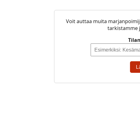
Voit auttaa muita marjanpoimij
tarkistamme j
Tila
L