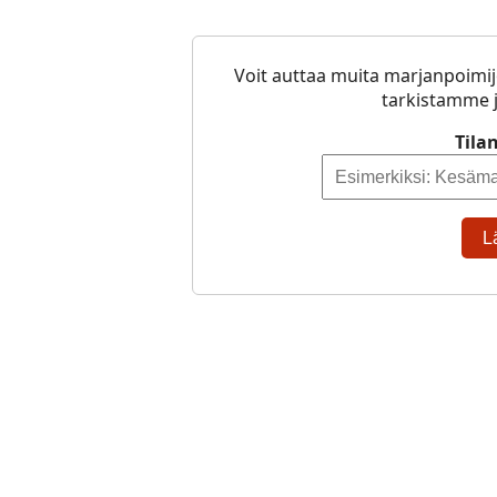
Voit auttaa muita marjanpoimij
tarkistamme j
Tila
L