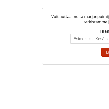
Voit auttaa muita marjanpoimij
tarkistamme j
Tila
L