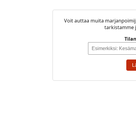
Voit auttaa muita marjanpoimij
tarkistamme j
Tila
L