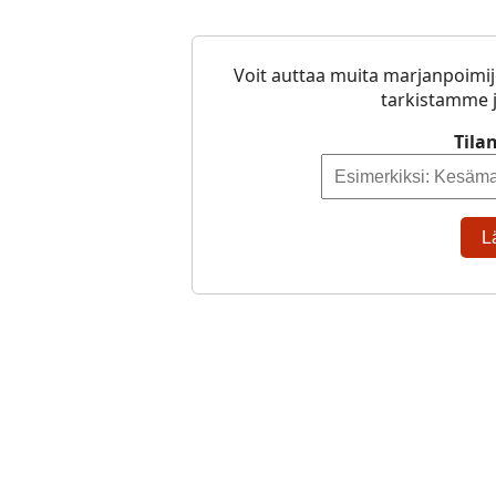
Voit auttaa muita marjanpoimij
tarkistamme j
Tila
L