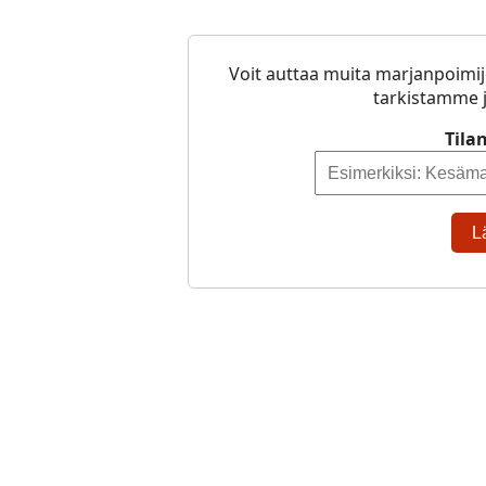
Voit auttaa muita marjanpoimij
tarkistamme j
Tila
L