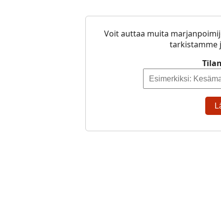
Voit auttaa muita marjanpoimij
tarkistamme j
Tila
L