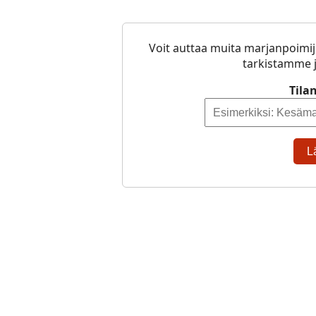
Voit auttaa muita marjanpoimij
tarkistamme j
Tila
L