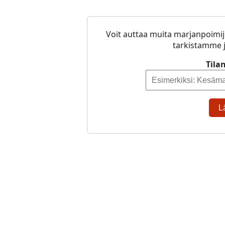
Voit auttaa muita marjanpoimij
tarkistamme j
Tila
L