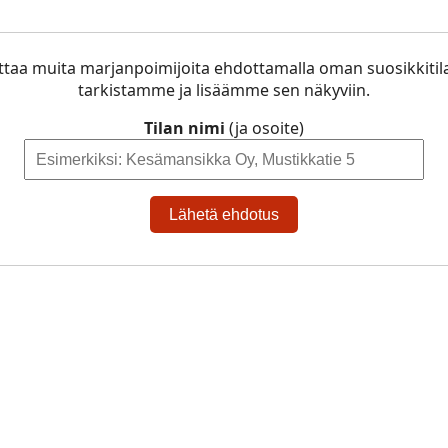
ttaa muita marjanpoimijoita ehdottamalla oman suosikkitil
tarkistamme ja lisäämme sen näkyviin.
Tilan nimi
(ja osoite)
Lähetä ehdotus